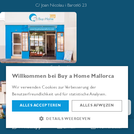
C/ Joan Nicolau i Barceló 23
San Agustín
Avenida de Joan Miró 340
Willkommen bei Buy a Home Mallorca
Wir verwenden Cookies zur Verbesserung der
Benutzerfreundlichkeit und für statistische Analysen.
ALLES ACCEPTEREN
ALLES AFWIJZEN
DETAILS WEERGEVEN
Whatsapp
Email
Newsletter