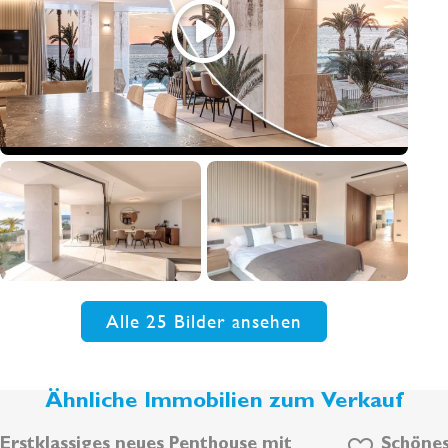
Alle 25 Bilder ansehen
Ähnliche Immobilien zum Verkauf
Erstklassiges neues Penthouse mit
Schöne