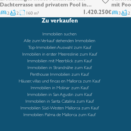
Dachterrasse und privatem Pool in
mit Pool
Son Armadams
2
2
160 m²
1.420.250€
3
2
Zu verkaufen
Immobilien suchen
Alle zum Verkauf stehenden Immobilien
Top-Immobilien Auswahl zum Kauf
Inmobilien in erster Meereslinie zum Kauf
Immobilien mit Meerblick zum Kauf
Immobilien in Strandnähe zum Kauf
Penthouse Immobilien zum Kauf
Häuser, villas und fincas en Mallorca zum Kauf
Immobilien in Molinar zum Kauf
Immobilien in San Agustin zum Kauf
Immobilien in Santa Catalina zum Kauf
Immobilien Süd-Westen Mallorca zum Kauf
Immobilien Palma de Mallorca zum Kauf