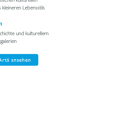
kleineren Lebensstils
h
hichte und kulturellem
galerien
Artá ansehen