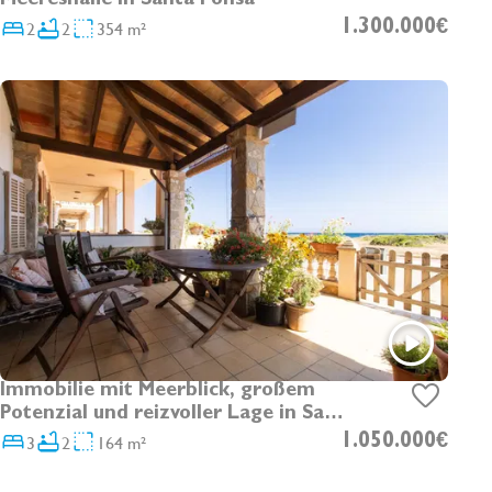
Meeresnähe in Santa Ponsa
2
2
354 m²
1.300.000€
Immobilie mit Meerblick, großem
Potenzial und reizvoller Lage in Sa
Rapita
3
2
164 m²
1.050.000€