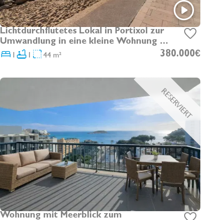
Lichtdurchflutetes Lokal in Portixol zur
Umwandlung in eine kleine Wohnung zu
verkaufen
1
1
44 m²
380.000€
RESERVIERT
Wohnung mit Meerblick zum