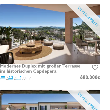
sowie energieeffiziente Systeme für ein angenehmes
DEVELOPMENT
Wohnklima das ganze Jahr über. Mit einer Lage, die den
Charme des traditionellen Dorflebens mit der Nähe
zu Stränden, Natur und allen wichtigen
Annehmlichkeiten verbindet, ist Oliu die ideale Wahl für
ein dauerhaftes Zuhause, ein Feriendomizil oder eine
Investition an der nordöstlichen Küste Mallorcas.
Die Fertigstellung ist für Ende 2027 geplant.
Modernes Duplex mit großer Terrasse
im historischen Capdepera
2
2
98 m²
680.000€
DEVELOPMENT