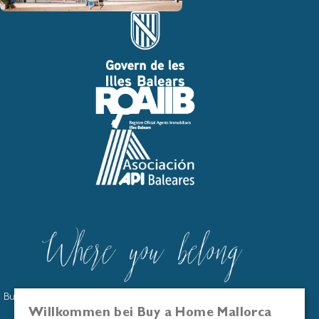
Buy a Home Mallorca ist im offiziellen Immobilienmaklerregister
der Balearen eingetragen: GOIBE586263/2024
Willkommen bei Buy a Home Mallorca