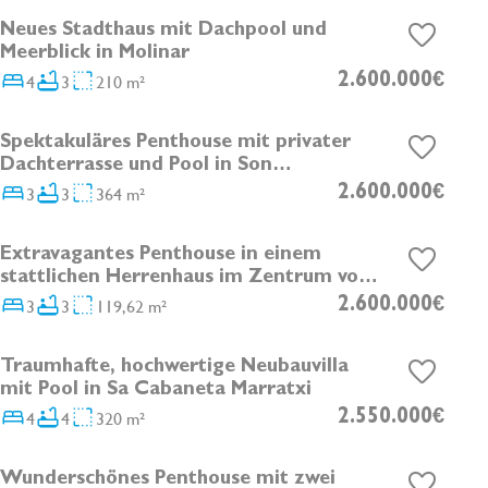
Neues Stadthaus mit Dachpool und
Meerblick in Molinar
4
3
210 m²
2.600.000€
Spektakuläres Penthouse mit privater
Dachterrasse und Pool in Son
Armadams
3
3
364 m²
2.600.000€
Extravagantes Penthouse in einem
stattlichen Herrenhaus im Zentrum von
Palma
3
3
119,62 m²
2.600.000€
Traumhafte, hochwertige Neubauvilla
DEVELOPMENT
mit Pool in Sa Cabaneta Marratxi
4
4
320 m²
2.550.000€
Wunderschönes Penthouse mit zwei