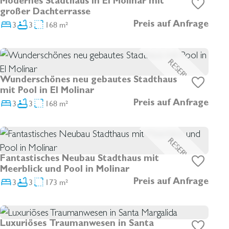
Modernes Stadthaus in El Molinar mit
großer Dachterrasse
Dank ihrer starken lokalen Präsenz und ihres
3
3
168 m²
Preis auf Anfrage
umfangreichen internationalen Netzwerks ist sie in der
Lage, ihren Kunden passende Immobilienmöglichkeiten
zu präsentieren und gleichzeitig wertvolle Einblicke in
RESERVIERT
das Leben und die Investitionsmöglichkeiten auf
Wunderschönes neu gebautes Stadthaus
Mallorca zu vermitteln.
mit Pool in El Molinar
3
3
168 m²
Preis auf Anfrage
RESERVIERT
Fantastisches Neubau Stadthaus mit
Meerblick und Pool in Molinar
3
3
173 m²
Preis auf Anfrage
Luxuriöses Traumanwesen in Santa