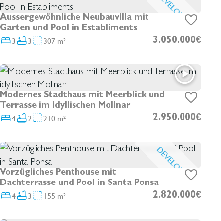
DEVELOPMENT
Aussergewöhnliche Neubauvilla mit
Garten und Pool in Establiments
3
3
307 m²
3.050.000€
Modernes Stadthaus mit Meerblick und
Terrasse im idyllischen Molinar
4
2
210 m²
2.950.000€
DEVELOPMENT
Vorzügliches Penthouse mit
Dachterrasse und Pool in Santa Ponsa
4
3
155 m²
2.820.000€