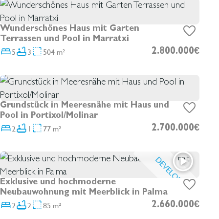
Wunderschönes Haus mit Garten
Terrassen und Pool in Marratxi
5
3
504 m²
2.800.000€
Grundstück in Meeresnähe mit Haus und
Pool in Portixol/Molinar
2
1
77 m²
2.700.000€
DEVELOPMENT
Exklusive und hochmoderne
Neubauwohnung mit Meerblick in Palma
2
2
85 m²
2.660.000€