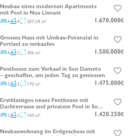
Neubau eines modernen Apartments
DEVELOPMENT
mit Pool in Nou Llevant
4
4
207,54 m²
1.670.000€
Grosses Haus mit Umbau-Potenzial in
Portixol zu verkaufen
4
2
306 m²
1.500.000€
Penthouse zum Verkauf in Son Dameto
DEVELOPMENT
– geschaffen, um jeden Tag zu geniessen
3
3
170 m²
1.475.000€
Erstklassiges neues Penthouse mit
Dachterrasse und privatem Pool in Son
Armadams
2
2
160 m²
1.420.250€
Neubauwohnung im Erdgeschoss mit