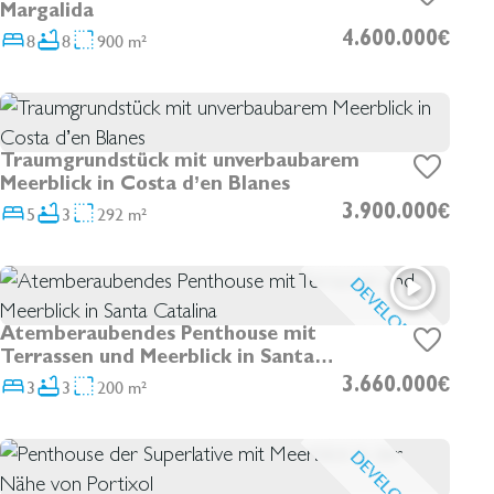
Margalida
8
8
900 m²
4.600.000€
Traumgrundstück mit unverbaubarem
Meerblick in Costa d’en Blanes
5
3
292 m²
3.900.000€
DEVELOPMENT
Atemberaubendes Penthouse mit
Terrassen und Meerblick in Santa
Catalina
3
3
200 m²
3.660.000€