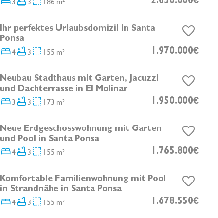
3
3
186 m²
2.050.000€
Ihr perfektes Urlaubsdomizil in Santa
DEVELOPMENT
Ponsa
4
3
155 m²
1.970.000€
Neubau Stadthaus mit Garten, Jacuzzi
DEVELOPMENT
und Dachterrasse in El Molinar
3
3
173 m²
1.950.000€
Neue Erdgeschosswohnung mit Garten
DEVELOPMENT
und Pool in Santa Ponsa
4
3
155 m²
1.765.800€
Komfortable Familienwohnung mit Pool
DEVELOPMENT
in Strandnähe in Santa Ponsa
4
3
155 m²
1.678.550€