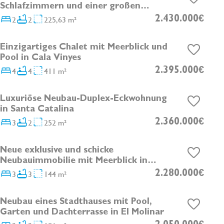
DEVELOPMENT
Schlafzimmern und einer großen
Dachterrasse in Nou Llevant
2
2
225,63 m²
2.430.000€
Einzigartiges Chalet mit Meerblick und
Pool in Cala Vinyes
4
4
411 m²
2.395.000€
Luxuriöse Neubau-Duplex-Eckwohnung
DEVELOPMENT
in Santa Catalina
3
2
252 m²
2.360.000€
Neue exklusive und schicke
DEVELOPMENT
Neubauimmobilie mit Meerblick in
Santa Catalina
3
3
144 m²
2.280.000€
Neubau eines Stadthauses mit Pool,
RESERVIERT
Garten und Dachterrasse in El Molinar