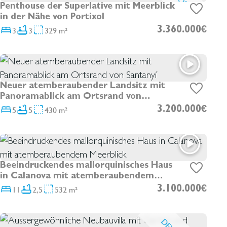
DEVELOPMENT
Penthouse der Superlative mit Meerblick
in der Nähe von Portixol
3
3
329 m²
3.360.000€
Neuer atemberaubender Landsitz mit
Panoramablick am Ortsrand von
Santanyí
5
5
430 m²
3.200.000€
Beeindruckendes mallorquinisches Haus
in Calanova mit atemberaubendem
Meerblick
11
2,5
532 m²
3.100.000€