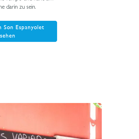
e darin zu sein.
n Son Espanyolet
nsehen