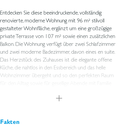
Entdecken Sie diese beeindruckende, vollständig
renovierte, moderne Wohnung mit 96 m² stilvoll
gestalteter Wohnfläche, ergänzt um eine großzügige
private Terrasse von 107 m² sowie einen zusätzlichen
Balkon. Die Wohnung verfügt über zwei Schlafzimmer
und zwei moderne Badezimmer, davon eines en suite.
Das Herzstück des Zuhauses ist die elegante offene
Küche, die nahtlos in den Essbereich und das helle
Wohnzimmer übergeht und so den perfekten Raum
für den Alltag sowie für gesellige Abende mit Familie
und Freunden schafft. Das absolute Highlight ist die
große, sonnige Terrasse – der ideale Ort, um zu jeder
Tageszeit zu entspannen und das mediterrane
Lebensgefühl zu genießen. Bei der Gestaltung wurde
besonderer Wert auf Stil und Komfort gelegt.
Fakten
Hochwertige Ausstattungsmerkmale, moderne