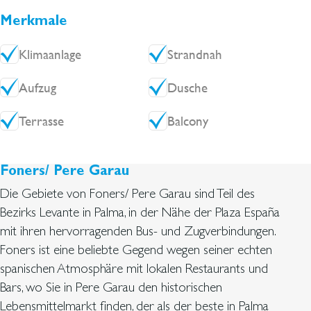
Gemeinschaftskosten: ca. 80 € pro Monat,Wasser
Merkmale
inkludiert. Grundstücksteuer: ca. 300 €/Jahr,
Klimaanlage
Strandnah
Müllgebühren: ca. 130 €/Jahr.
Aufzug
Dusche
Terrasse
Balcony
Foners/ Pere Garau
Die Gebiete von Foners/ Pere Garau sind Teil des
Bezirks Levante in Palma, in der Nähe der Plaza España
mit ihren hervorragenden Bus- und Zugverbindungen.
Foners ist eine beliebte Gegend wegen seiner echten
spanischen Atmosphäre mit lokalen Restaurants und
Bars, wo Sie in Pere Garau den historischen
Lebensmittelmarkt finden, der als der beste in Palma