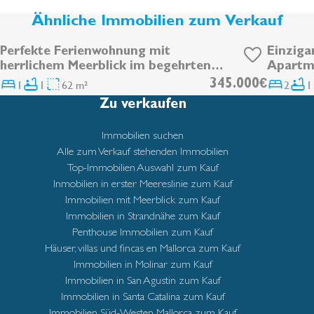
Ähnliche Immobilien zum Verkauf
Perfekte Ferienwohnung mit
Einziga
herrlichem Meerblick im begehrten
Apartme
Cala Mayor
Canyame
1
1
62 m²
345.000€
2
1
Zu verkaufen
Immobilien suchen
Alle zum Verkauf stehenden Immobilien
Top-Immobilien Auswahl zum Kauf
Inmobilien in erster Meereslinie zum Kauf
Immobilien mit Meerblick zum Kauf
Immobilien in Strandnähe zum Kauf
Penthouse Immobilien zum Kauf
Häuser, villas und fincas en Mallorca zum Kauf
Immobilien in Molinar zum Kauf
Immobilien in San Agustin zum Kauf
Immobilien in Santa Catalina zum Kauf
Immobilien Süd-Westen Mallorca zum Kauf