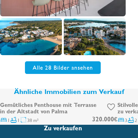
Alle 28 Bilder ansehen
Ähnliche Immobilien zum Verkauf
Gemütliches Penthouse mit Terrasse
Stilvol
in der Altstadt von Palma
zu verk
entfern
1
1
38 m²
320.000€
3
2
Zu verkaufen