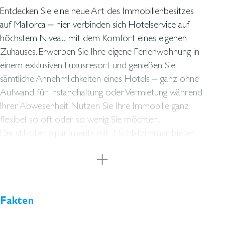
Entdecken Sie eine neue Art des Immobilienbesitzes
auf Mallorca – hier verbinden sich Hotelservice auf
höchstem Niveau mit dem Komfort eines eigenen
Zuhauses. Erwerben Sie Ihre eigene Ferienwohnung in
einem exklusiven Luxusresort und genießen Sie
sämtliche Annehmlichkeiten eines Hotels – ganz ohne
Aufwand für Instandhaltung oder Vermietung während
Ihrer Abwesenheit. Nutzen Sie Ihre Immobilie ganz
flexibel, so oft oder so wenig Sie möchten.
Die stilvollen Apartments mit 2 Schlafzimmer bieten
ein komfortables und elegantes Wohnambiente mit
hellen, luftigen Räumen. Große Fensterfronten lassen
viel Tageslicht herein, während hochwertige Materialien
und edle Ausstattungsdetails eine anspruchsvolle
Atmosphäre schaffen.
Fakten
Im Inneren erwarten Sie eine voll ausgestattete Küche,