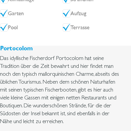
eine Bar und ein Restaurant mit ausgewählter
Speisekarte sowie einen Coworking-Bereich.
Garten
Aufzug
Zu den weiteren Annehmlichkeiten gehören ein Mini-
Markt, ein voll ausgestattetes Fitnessstudio mit Sauna
Pool
Terrasse
und Jacuzzi, ein privates Kino sowie eine Teen
Zone/Games Arcade. Direkt gegenüber lädt Flying
Portocolom
Pizza zu entspannten Mahlzeiten ein, während eine
hauseigene Wäscherei zusätzlichen Komfort bietet.
Das idyllische Fischerdorf Portocolom hat seine
Genießen Sie die Vorteile eines sorgenfreien
Tradition über die Zeit bewahrt und hier findet man
Immobilienbesitzes: Das professionelle Management
noch den typisch mallorquinischen Charme, abseits des
übernimmt sämtliche Aspekte der
üblichen Tourismus. Neben dem schönen Naturhafen
Immobilienverwaltung, sodass Sie sich entspannt
mit seinen typischen Fischerbooten, gibt es hier auch
zurücklehnen und gleichzeitig das Potenzial Ihrer
viele kleine Gassen mit einigen netten Restaurants und
Investition maximieren können.
Boutiquen. Die wunderschönen Strände, für die der
Südosten der Insel bekannt ist, sind ebenfalls in der
Nähe und leicht zu erreichen.