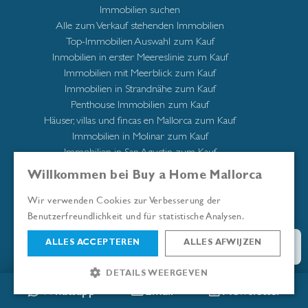
Immobilien suchen
Alle zum Verkauf stehenden Immobilien
Top-Immobilien Auswahl zum Kauf
Inmobilien in erster Meereslinie zum Kauf
Immobilien mit Meerblick zum Kauf
Immobilien in Strandnähe zum Kauf
Penthouse Immobilien zum Kauf
Häuser, villas und fincas en Mallorca zum Kauf
Immobilien in Molinar zum Kauf
Immobilien in San Agustin zum Kauf
Immobilien in Santa Catalina zum Kauf
Willkommen bei Buy a Home Mallorca
Immobilien Süd-Westen Mallorca zum Kauf
Immobilien Palma de Mallorca zum Kauf
Wir verwenden Cookies zur Verbesserung der
Benutzerfreundlichkeit und für statistische Analysen.
ALLES ACCEPTEREN
ALLES AFWIJZEN
Stadtviertel
DETAILS WEERGEVEN
Alle Nachbarschaften
Whatsapp
Email
Newsletter
Andratx/Puerto de Andratx