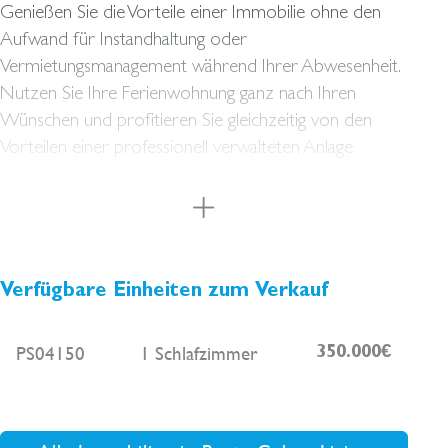
Genießen Sie die Vorteile einer Immobilie ohne den
Aufwand für Instandhaltung oder
Vermietungsmanagement während Ihrer Abwesenheit.
Nutzen Sie Ihre Ferienwohnung ganz nach Ihren
Wünschen und profitieren Sie gleichzeitig von den
Vorteilen einer professionell verwalteten Anlage.
Das erfahrene Management übernimmt sämtliche
Aspekte der Immobilienbetreuung – von 24/7-
Gästeservice und strategischem Marketing bis hin zu
reibungslosem Buchungsmanagement und vollständiger
Verfügbare Einheiten zum Verkauf
Instandhaltung. So können Sie sich entspannt
zurücklehnen und das Potenzial Ihrer Investition
PS04150
1 Schlafzimmer
optimal ausschöpfen.
350.000€
Nur 250 Meter vom kristallklaren Wasser der Cala
Marçal entfernt, genießt das Resort eine privilegierte