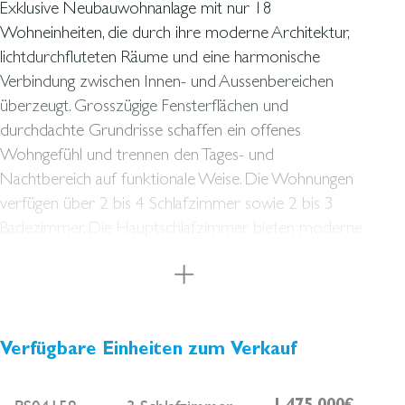
Exklusive Neubauwohnanlage mit nur 18
Wohneinheiten
, die durch ihre moderne Architektur,
lichtdurchfluteten Räume und eine harmonische
Verbindung zwischen Innen- und Aussenbereichen
überzeugt. Grosszügige Fensterflächen und
durchdachte Grundrisse schaffen ein offenes
Wohngefühl und trennen den Tages- und
Nachtbereich auf funktionale Weise. Die Wohnungen
verfügen über 2 bis 4 Schlafzimmer sowie 2 bis 3
Badezimmer. Die Hauptschlafzimmer bieten moderne
En-suite-Bäder und Ankleidebereiche. Der offene
Wohn-, Ess- und Küchenbereich bildet das Herzstück
jeder Wohnung und öffnet sich zu den privaten
Aussenflächen. Das Projekt wurde mit Fokus auf
Nachhaltigkeit und Komfort entwickelt und erreicht die
Verfügbare Einheiten zum Verkauf
Energieeffizienzklasse B. Jede Wohnung ist mit einer
individuellen Aerothermie-Anlage ausgestattet, die