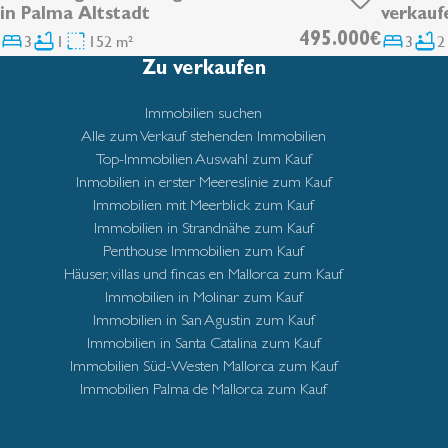
in Palma Altstadt
verkauf
Einfami
3
1
152 m²
495.000€
3
2
erwart
Zu verkaufen
Immobilien suchen
Alle zum Verkauf stehenden Immobilien
Top-Immobilien Auswahl zum Kauf
Inmobilien in erster Meereslinie zum Kauf
Immobilien mit Meerblick zum Kauf
Immobilien in Strandnähe zum Kauf
Penthouse Immobilien zum Kauf
Häuser, villas und fincas en Mallorca zum Kauf
Immobilien in Molinar zum Kauf
Immobilien in San Agustin zum Kauf
Immobilien in Santa Catalina zum Kauf
Immobilien Süd-Westen Mallorca zum Kauf
Immobilien Palma de Mallorca zum Kauf