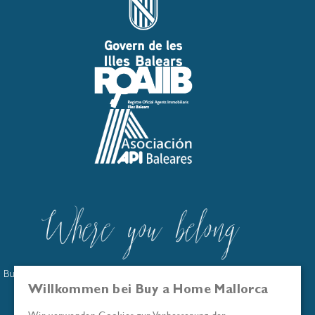
Buy a Home Mallorca ist im offiziellen Immobilienmaklerregister
der Balearen eingetragen: GOIBE586263/2024
Willkommen bei Buy a Home Mallorca
Wir sind Mitglied der Asociación API Baleares
Wir verwenden Cookies zur Verbesserung der