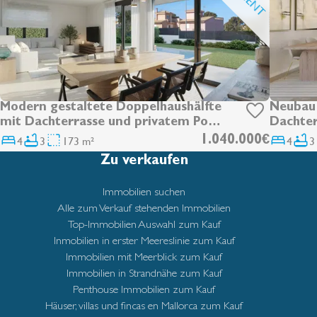
Modern gestaltete Doppelhaushälfte
Neubau 
mit Dachterrasse und privatem Pool
Dachter
in Maioris
Maioris
4
3
173 m²
1.040.000€
4
3
Zu verkaufen
Immobilien suchen
Alle zum Verkauf stehenden Immobilien
Top-Immobilien Auswahl zum Kauf
Inmobilien in erster Meereslinie zum Kauf
Immobilien mit Meerblick zum Kauf
Immobilien in Strandnähe zum Kauf
Penthouse Immobilien zum Kauf
Häuser, villas und fincas en Mallorca zum Kauf