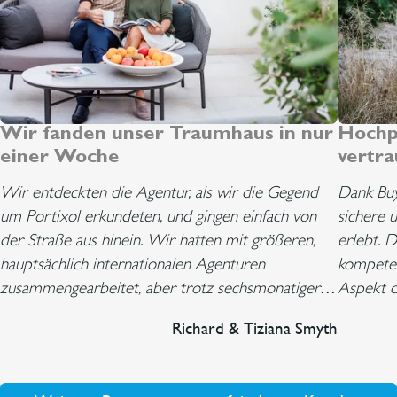
Wir fanden unser Traumhaus in nur
Hochp
einer Woche
vertr
Wir entdeckten die Agentur, als wir die Gegend
Dank Buy
um Portixol erkundeten, und gingen einfach von
sichere 
der Straße aus hinein. Wir hatten mit größeren,
erlebt. D
hauptsächlich internationalen Agenturen
kompetent
zusammengearbeitet, aber trotz sechsmonatiger
Aspekt d
Suche fanden wir nichts, das unseren Bedürfnissen
fanden si
Richard & Tiziana Smyth
entsprach. Carin zeigte uns einige Immobilien und
sich wäh
nutzte nach der Berücksichtigung unserer
individu
Kommentare und Reaktionen ihr umfangreiches
war ausg