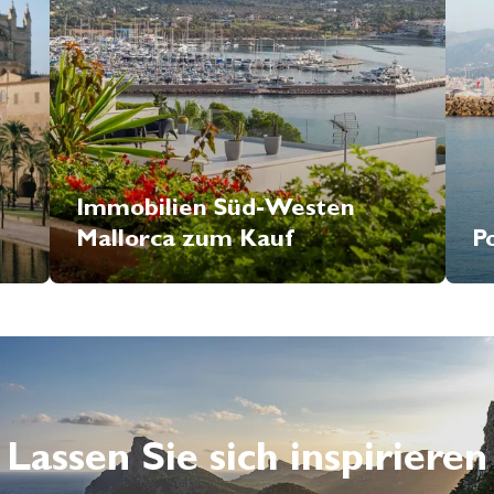
Immobilien Süd-Westen
Mallorca zum Kauf
Po
Lassen Sie sich inspirieren