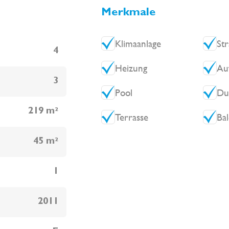
Merkmale
Klimaanlage
St
4
Heizung
Au
3
Pool
Du
219 m²
Terrasse
Ba
45 m²
1
2011