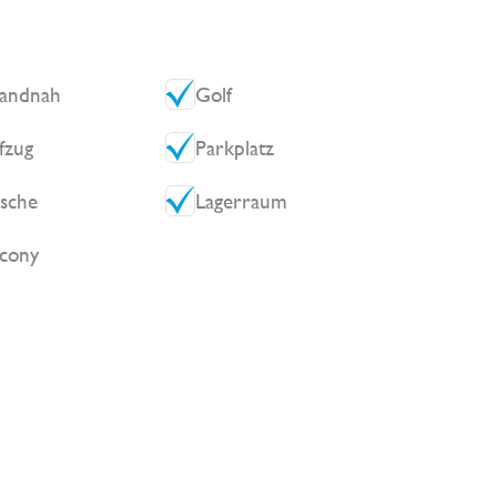
randnah
Golf
fzug
Parkplatz
sche
Lagerraum
lcony