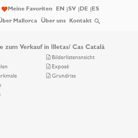
Meine Favoriten
EN
SV
DE
ES
Über Mallorca
Über uns
Kontakt
e zum Verkauf in Illetas/ Cas Catalá
e
Bilderlistenansicht
elen
Exposé
erkmale
Grundriss
e
0