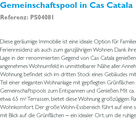
Gemeinschaftspool in Cas Catala
Referenz: PS04081
Diese geräumige Immobilie ist eine ideale Option für Familie
jeder Tageszeit zu genießen. Die geräumige Küche mit E
Ferienresidenz als auch zum ganzjährigen Wohnen. Dank ihrer
Hauswirtschaftsraum verfügt über einen Zugang zu einer weite
Lage in der renommierten Gegend von Cas Catala genießen S
ein echtes Privileg. Mit vier Schlafzimmern, zwei Badezimme
angenehmes Wohnumfeld in unmittelbarer Nähe aller Annehm
Gästetoilette bietet die Wohnung ausreichend Platz, um Fam
Wohnung befindet sich im dritten Stock eines Gebäudes mit
willkommen zu heißen. Ein Parkplatz und ein Abstellraum
Teil einer eleganten Wohnanlage mit gepflegten Grünflächen
inbegriffen. Diese elegante und sonnige Wohnung erfüll
Gemeinschaftspools zum Entspannen und Genießen. Mit ca.
Wohnansprüche. In der Nähe des schönen Buganvilla-Strandes 
etwa 65 m² Terrassen, bietet diese Wohnung großzügigen 
liegt auch ein Golfplatz, während das Stadtzentrum von Pa
Wohnkomfort. Der große Wohn-Essbereich führt auf eine s
mit Blick auf die Grünflächen – ein idealer Ort, um die ruh