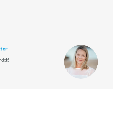
ter
ndelé