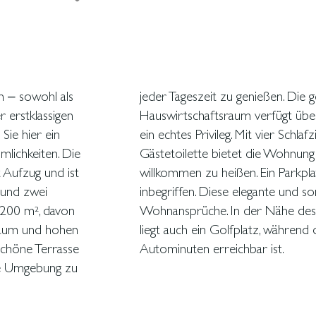
n – sowohl als
ssbereich und
 erstklassigen
ren Terrasse –
ie hier ein
rn und einer
lichkeiten. Die
ilie und Freunde
 Aufzug und ist
 sind im Preis
 und zwei
t höchste
 200 m², davon
und von Illetas
Raum und hohen
lma in nur zehn
chöne Terrasse
Autominuten erreichbar ist.
ige Umgebung zu